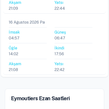
Akşam
Yatsı
21:09
22:44
16 Ağustos 2026 Pa
İmsak
Güneş
04:57
06:47
Öğle
İkindi
14:02
17:56
Akşam
Yatsı
21:08
22:42
Eymoutiers Ezan Saatleri