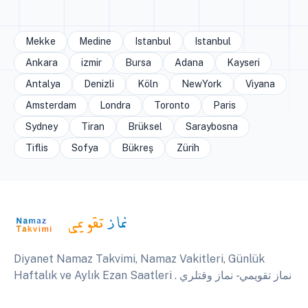
Mekke
Medine
Istanbul
Istanbul
Ankara
izmir
Bursa
Adana
Kayseri
Antalya
Denizli
Köln
NewYork
Viyana
Amsterdam
Londra
Toronto
Paris
Sydney
Tiran
Brüksel
Saraybosna
Tiflis
Sofya
Bükreş
Zürih
Diyanet Namaz Takvimi, Namaz Vakitleri, Günlük
Haftalık ve Aylık Ezan Saatleri . نماز تقويمي - نماز وقتلري