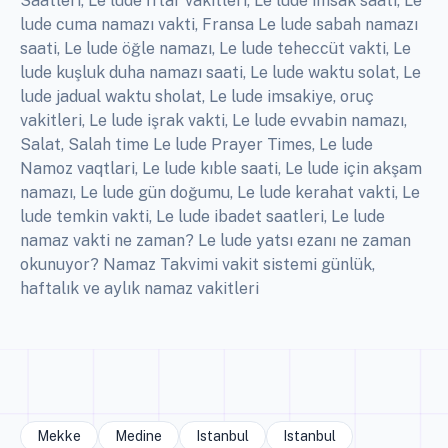
Saatleri, Le lude İftar vakitleri, Le lude imsak saati, Le
lude cuma namazı vakti, Fransa Le lude sabah namazı
saati, Le lude öğle namazı, Le lude teheccüt vakti, Le
lude kuşluk duha namazı saati, Le lude waktu solat, Le
lude jadual waktu sholat, Le lude imsakiye, oruç
vakitleri, Le lude işrak vakti, Le lude evvabin namazı,
Salat, Salah time Le lude Prayer Times, Le lude
Namoz vaqtlari, Le lude kıble saati, Le lude için akşam
namazı, Le lude gün doğumu, Le lude kerahat vakti, Le
lude temkin vakti, Le lude ibadet saatleri, Le lude
namaz vakti ne zaman? Le lude yatsı ezanı ne zaman
okunuyor? Namaz Takvimi vakit sistemi günlük,
haftalık ve aylık namaz vakitleri
Mekke
Medine
Istanbul
Istanbul