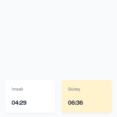
İmsak
Güneş
04:29
06:36