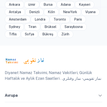
Ankara
izmir
Bursa
Adana
Kayseri
Antalya
Denizli
Köln
NewYork
Viyana
Amsterdam
Londra
Toronto
Paris
Sydney
Tiran
Brüksel
Saraybosna
Tiflis
Sofya
Bükreş
Zürih
Diyanet Namaz Takvimi, Namaz Vakitleri, Günlük
Haftalık ve Aylık Ezan Saatleri . نماز تقويمي - نماز وقتلري
Avrupa