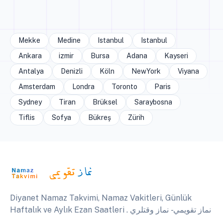
Mekke
Medine
Istanbul
Istanbul
Ankara
izmir
Bursa
Adana
Kayseri
Antalya
Denizli
Köln
NewYork
Viyana
Amsterdam
Londra
Toronto
Paris
Sydney
Tiran
Brüksel
Saraybosna
Tiflis
Sofya
Bükreş
Zürih
Diyanet Namaz Takvimi, Namaz Vakitleri, Günlük
Haftalık ve Aylık Ezan Saatleri . نماز تقويمي - نماز وقتلري