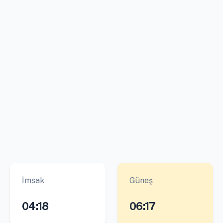
İmsak
Güneş
04:18
06:17