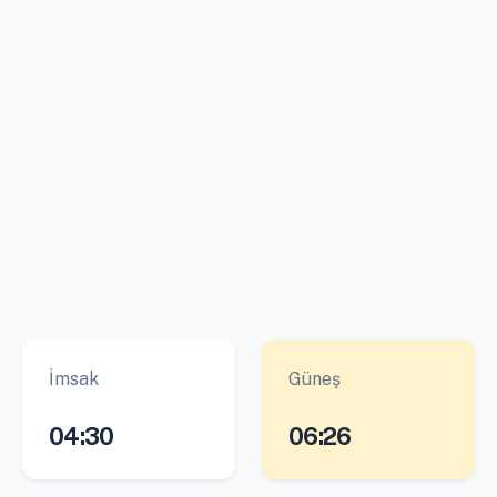
İmsak
Güneş
04:30
06:26