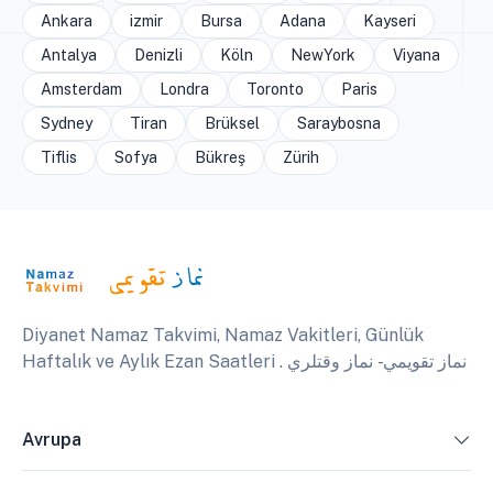
Ankara
izmir
Bursa
Adana
Kayseri
Antalya
Denizli
Köln
NewYork
Viyana
Amsterdam
Londra
Toronto
Paris
Sydney
Tiran
Brüksel
Saraybosna
Tiflis
Sofya
Bükreş
Zürih
Diyanet Namaz Takvimi, Namaz Vakitleri, Günlük
Haftalık ve Aylık Ezan Saatleri . نماز تقويمي - نماز وقتلري
Avrupa