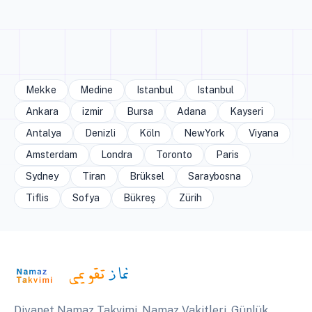
Mekke
Medine
Istanbul
Istanbul
Ankara
izmir
Bursa
Adana
Kayseri
Antalya
Denizli
Köln
NewYork
Viyana
Amsterdam
Londra
Toronto
Paris
Sydney
Tiran
Brüksel
Saraybosna
Tiflis
Sofya
Bükreş
Zürih
Diyanet Namaz Takvimi, Namaz Vakitleri, Günlük