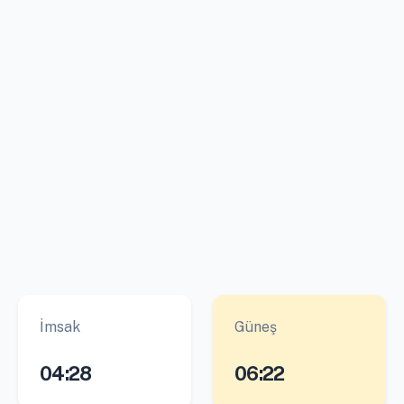
İmsak
Güneş
04:28
06:22