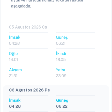
aylık ve haftalık namaz vakitleri listesi
aşağıdadır.
05 Ağustos 2026 Ca
İmsak
Güneş
04:28
06:21
Öğle
İkindi
14:01
18:05
Akşam
Yatsı
21:31
23:09
06 Ağustos 2026 Pe
İmsak
Güneş
04:28
06:22