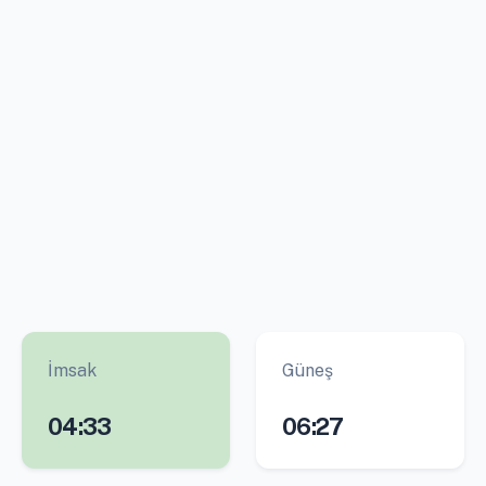
İmsak
Güneş
04:33
06:27