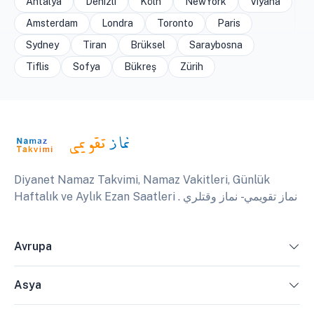
Antalya
Denizli
Köln
NewYork
Viyana
Amsterdam
Londra
Toronto
Paris
Sydney
Tiran
Brüksel
Saraybosna
Tiflis
Sofya
Bükreş
Zürih
Diyanet Namaz Takvimi, Namaz Vakitleri, Günlük
Haftalık ve Aylık Ezan Saatleri . نماز تقويمي - نماز وقتلري
Avrupa
Asya