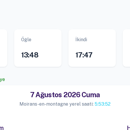
Öğle
İkindi
13:48
17:47
iye
7 Ağustos 2026 Cuma
Moirans-en-montagne yerel saati:
5:53:53
im
H