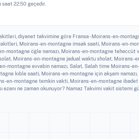
 saat 22:50 geçedir.
kitleri, diyanet takvimine göre Fransa - Moirans-en-monta
vakitleri, Moirans-en-montagne imsak saati, Moirans-en-mo
en-montagne öğle namazı, Moirans-en-montagne teheccüt v
olat, Moirans-en-montagne jadual waktu sholat, Moirans-en
-en-montagne evvabin namazı, Salat, Salah time Moirans-e
agne kıble saati, Moirans-en-montagne için akşam namazı
ns-en-montagne temkin vakti, Moirans-en-montagne ibadet
ezanı ne zaman okunuyor? Namaz Takvimi vakit sistemi günl