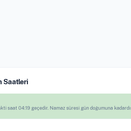
 Saatleri
ti saat 04:19 geçedir. Namaz süresi gün doğumuna kadardır