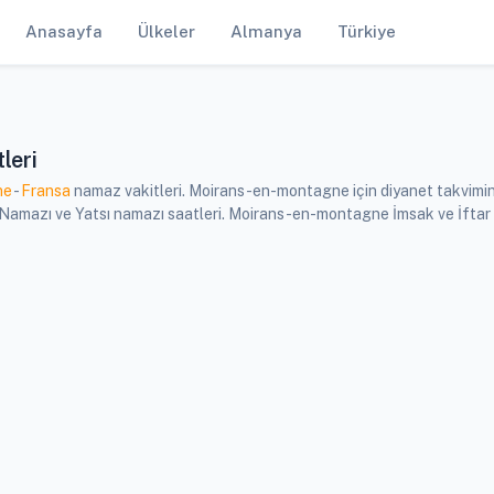
Anasayfa
Ülkeler
Almanya
Türkiye
leri
ne
-
Fransa
namaz vakitleri. Moirans-en-montagne için diyanet takvimin
amazı ve Yatsı namazı saatleri. Moirans-en-montagne İmsak ve İftar v