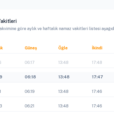
kitleri
imine göre aylık ve haftalık namaz vakitleri listesi aşağıd
ak
Güneş
Öğle
İkindi
6
06:17
13:48
17:48
19
06:18
13:48
17:47
1
06:19
13:48
17:46
3
06:21
13:48
17:46