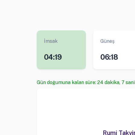
İmsak
Güneş
04:19
06:18
Gün doğumuna kalan süre: 24 dakika, 6 san
Rumi Takv