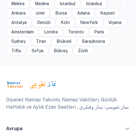
Mekke
Medine
Istanbul
Istanbul
Ankara
izmir
Bursa
Adana
Kayseri
Antalya
Denizli
Köln
NewYork
Viyana
Amsterdam
Londra
Toronto
Paris
Sydney
Tiran
Brüksel
Saraybosna
Tiflis
Sofya
Bükreş
Zürih
Diyanet Namaz Takvimi, Namaz Vakitleri, Günlük
Haftalık ve Aylık Ezan Saatleri . نماز تقويمي - نماز وقتلري
Avrupa