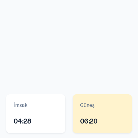
İmsak
Güneş
04:28
06:20