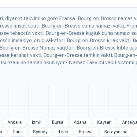
i, diyanet takvimine göre Fransa - Bourg-en-Bresse namaz va
Bresse imsak saati, Bourg-en-Bresse cuma namazı vakti, Fra
sse teheccüt vakti, Bourg-en-Bresse kuşluk duha namazı saa
sse imsakiye, oruç vakitleri, Bourg-en-Bresse işrak vakti, 
Bourg-en-Bresse Namoz vaqtlari, Bourg-en-Bresse kıble saat
se kerahat vakti, Bourg-en-Bresse temkin vakti, Bourg-en-
ı ezanı ne zaman okunuyor? Namaz Takvimi vakit sistemi gün
Ankara
izmir
Bursa
Adana
Kayseri
Antaly
o
Paris
Sydney
Tiran
Brüksel
Saraybosna