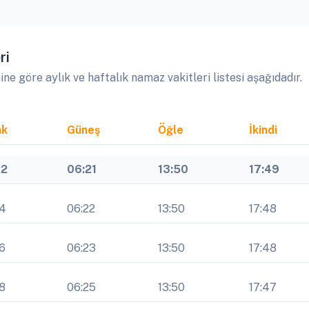
ri
 göre aylık ve haftalık namaz vakitleri listesi aşağıdadır.
ak
Güneş
Öğle
İkindi
22
06:21
13:50
17:49
24
06:22
13:50
17:48
6
06:23
13:50
17:48
8
06:25
13:50
17:47