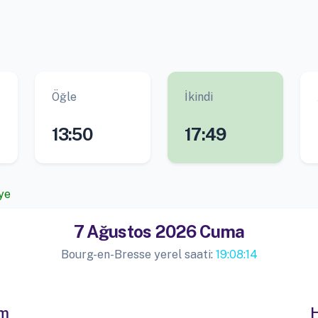
Öğle
İkindi
13:50
17:49
ye
7 Ağustos 2026 Cuma
Bourg-en-Bresse yerel saati:
19:08:14
im
H