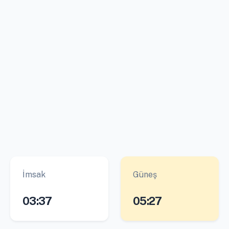
İmsak
Güneş
03:37
05:27