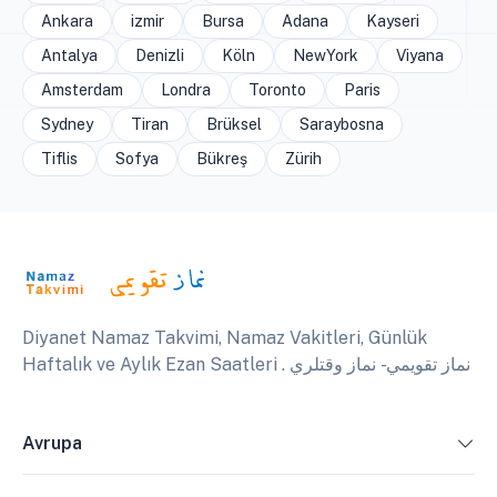
Ankara
izmir
Bursa
Adana
Kayseri
Antalya
Denizli
Köln
NewYork
Viyana
Amsterdam
Londra
Toronto
Paris
Sydney
Tiran
Brüksel
Saraybosna
Tiflis
Sofya
Bükreş
Zürih
Diyanet Namaz Takvimi, Namaz Vakitleri, Günlük
Haftalık ve Aylık Ezan Saatleri . نماز تقويمي - نماز وقتلري
Avrupa