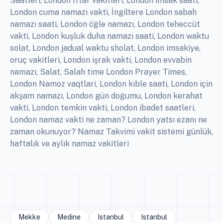
Saatleri, London İftar vakitleri, London imsak saati,
London cuma namazı vakti, İngiltere London sabah
namazı saati, London öğle namazı, London teheccüt
vakti, London kuşluk duha namazı saati, London waktu
solat, London jadual waktu sholat, London imsakiye,
oruç vakitleri, London işrak vakti, London evvabin
namazı, Salat, Salah time London Prayer Times,
London Namoz vaqtlari, London kıble saati, London için
akşam namazı, London gün doğumu, London kerahat
vakti, London temkin vakti, London ibadet saatleri,
London namaz vakti ne zaman? London yatsı ezanı ne
zaman okunuyor? Namaz Takvimi vakit sistemi günlük,
haftalık ve aylık namaz vakitleri
Mekke
Medine
Istanbul
Istanbul