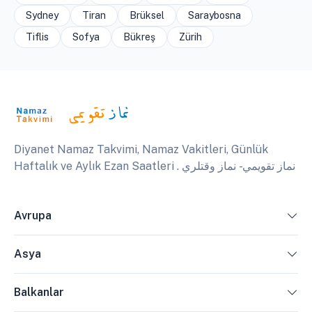
Sydney
Tiran
Brüksel
Saraybosna
Tiflis
Sofya
Bükreş
Zürih
Diyanet Namaz Takvimi, Namaz Vakitleri, Günlük
Haftalık ve Aylık Ezan Saatleri . نماز تقويمي - نماز وقتلري
Avrupa
Asya
Balkanlar