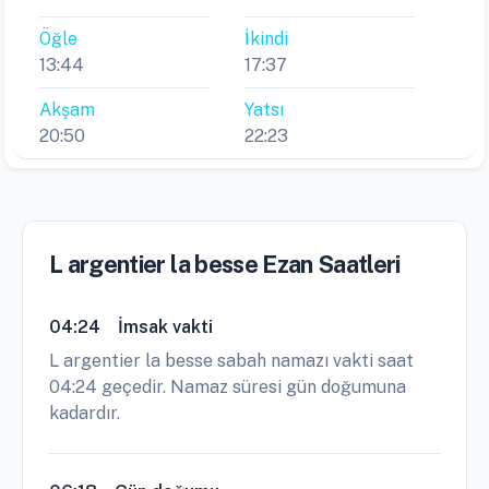
Öğle
İkindi
13:44
17:37
Akşam
Yatsı
20:50
22:23
L argentier la besse Ezan Saatleri
04:24
İmsak vakti
L argentier la besse sabah namazı vakti saat
04:24 geçedir. Namaz süresi gün doğumuna
kadardır.
06:18
Gün doğumu