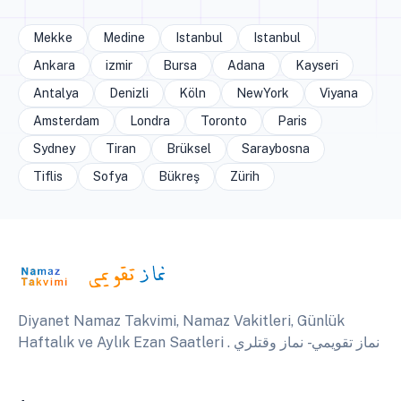
Mekke
Medine
Istanbul
Istanbul
Ankara
izmir
Bursa
Adana
Kayseri
Antalya
Denizli
Köln
NewYork
Viyana
Amsterdam
Londra
Toronto
Paris
Sydney
Tiran
Brüksel
Saraybosna
Tiflis
Sofya
Bükreş
Zürih
Diyanet Namaz Takvimi, Namaz Vakitleri, Günlük
Haftalık ve Aylık Ezan Saatleri . نماز تقويمي - نماز وقتلري
Avrupa