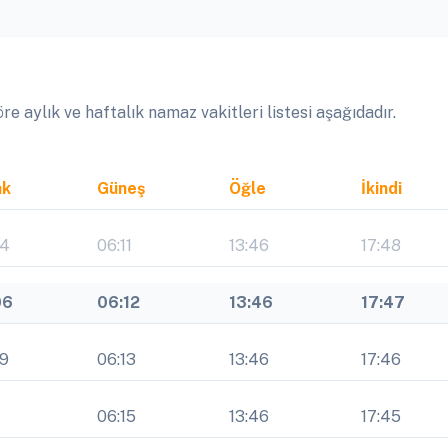
aylık ve haftalık namaz vakitleri listesi aşağıdadır.
ak
Güneş
Öğle
İkindi
04
06:11
13:46
17:48
06
06:12
13:46
17:47
09
06:13
13:46
17:46
1
06:15
13:46
17:45