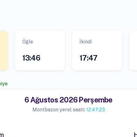
Öğle
İkindi
13:46
17:47
niye
6 Ağustos 2026 Perşembe
Montbazon yerel saati:
12:47:23
im
H