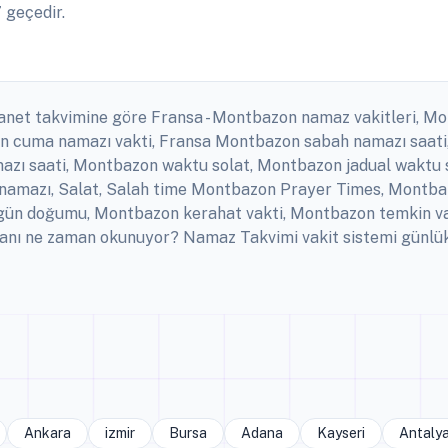
 geçedir.
yanet takvimine göre Fransa - Montbazon namaz vakitleri, M
zon cuma namazı vakti, Fransa Montbazon sabah namazı saat
zı saati, Montbazon waktu solat, Montbazon jadual waktu sh
namazı, Salat, Salah time Montbazon Prayer Times, Montbaz
ün doğumu, Montbazon kerahat vakti, Montbazon temkin vak
ı ne zaman okunuyor? Namaz Takvimi vakit sistemi günlük, 
Ankara
izmir
Bursa
Adana
Kayseri
Antaly