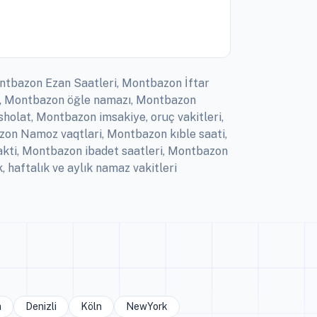
ontbazon Ezan Saatleri, Montbazon İftar
i, Montbazon öğle namazı, Montbazon
olat, Montbazon imsakiye, oruç vakitleri,
on Namoz vaqtlari, Montbazon kıble saati,
ti, Montbazon ibadet saatleri, Montbazon
haftalık ve aylık namaz vakitleri
a
Denizli
Köln
NewYork