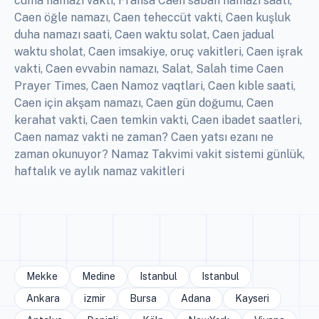
cuma namazı vakti, Fransa Caen sabah namazı saati,
Caen öğle namazı, Caen teheccüt vakti, Caen kuşluk
duha namazı saati, Caen waktu solat, Caen jadual
waktu sholat, Caen imsakiye, oruç vakitleri, Caen işrak
vakti, Caen evvabin namazı, Salat, Salah time Caen
Prayer Times, Caen Namoz vaqtlari, Caen kıble saati,
Caen için akşam namazı, Caen gün doğumu, Caen
kerahat vakti, Caen temkin vakti, Caen ibadet saatleri,
Caen namaz vakti ne zaman? Caen yatsı ezanı ne
zaman okunuyor? Namaz Takvimi vakit sistemi günlük,
haftalık ve aylık namaz vakitleri
Mekke
Medine
Istanbul
Istanbul
Ankara
izmir
Bursa
Adana
Kayseri