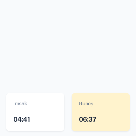
İmsak
Güneş
04:41
06:37