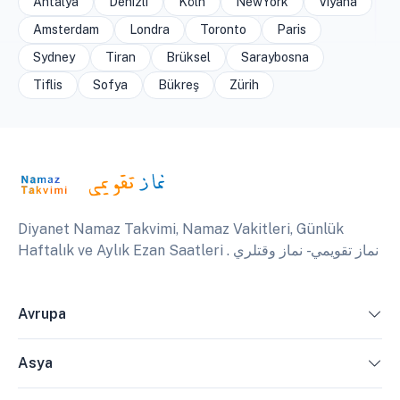
Antalya
Denizli
Köln
NewYork
Viyana
Amsterdam
Londra
Toronto
Paris
Sydney
Tiran
Brüksel
Saraybosna
Tiflis
Sofya
Bükreş
Zürih
Diyanet Namaz Takvimi, Namaz Vakitleri, Günlük
Haftalık ve Aylık Ezan Saatleri . نماز تقويمي - نماز وقتلري
Avrupa
Asya