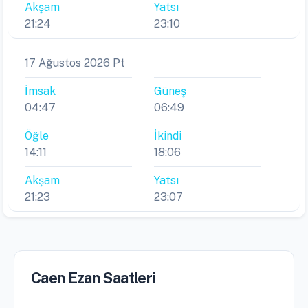
Akşam
Yatsı
21:24
23:10
17 Ağustos 2026 Pt
İmsak
Güneş
04:47
06:49
Öğle
İkindi
14:11
18:06
Akşam
Yatsı
21:23
23:07
Caen Ezan Saatleri