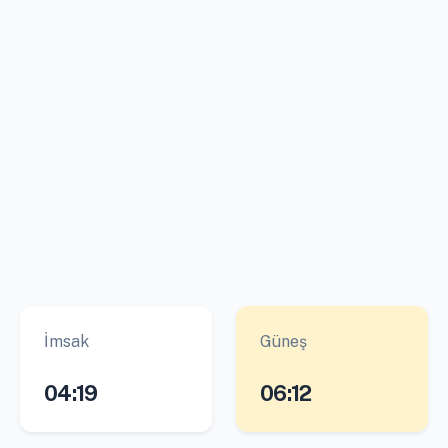
İmsak
Güneş
04:19
06:12