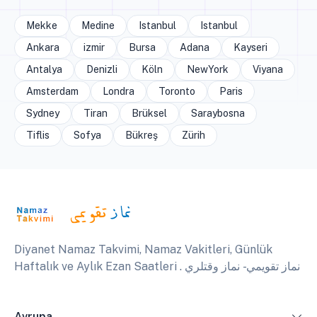
Mekke
Medine
Istanbul
Istanbul
Ankara
izmir
Bursa
Adana
Kayseri
Antalya
Denizli
Köln
NewYork
Viyana
Amsterdam
Londra
Toronto
Paris
Sydney
Tiran
Brüksel
Saraybosna
Tiflis
Sofya
Bükreş
Zürih
Diyanet Namaz Takvimi, Namaz Vakitleri, Günlük
Haftalık ve Aylık Ezan Saatleri . نماز تقويمي - نماز وقتلري
Avrupa