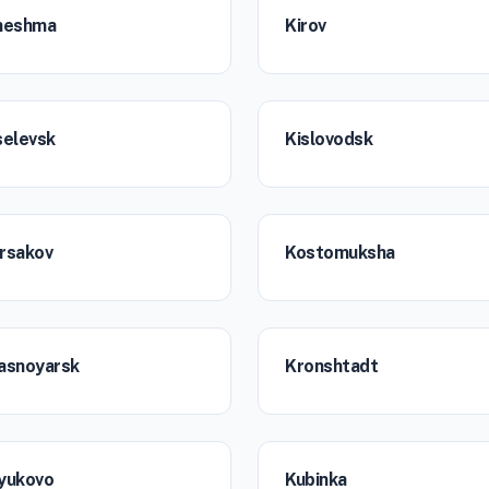
neshma
Kirov
selevsk
Kislovodsk
rsakov
Kostomuksha
asnoyarsk
Kronshtadt
yukovo
Kubinka