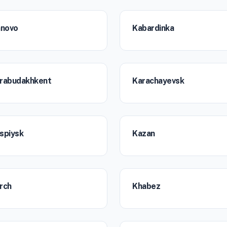
anovo
Kabardinka
rabudakhkent
Karachayevsk
spiysk
Kazan
rch
Khabez