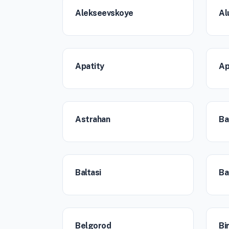
Alekseevskoye
Al
Apatity
Ap
Astrahan
Ba
Baltasi
Ba
Belgorod
Bi