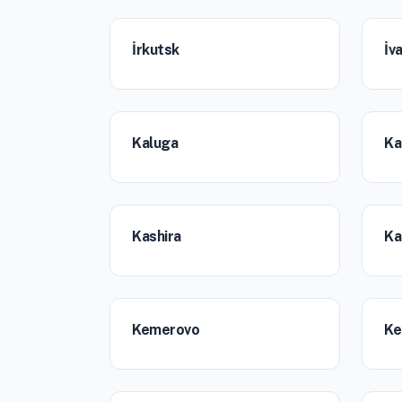
İrkutsk
İv
Kaluga
Ka
Kashira
Ka
Kemerovo
Ke