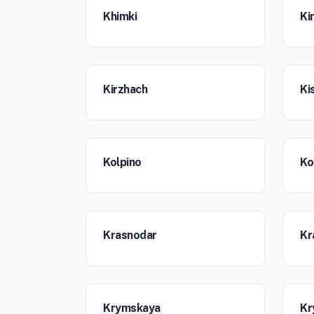
Khimki
Ki
Kirzhach
Ki
Kolpino
Ko
Krasnodar
Kr
Krymskaya
Kr