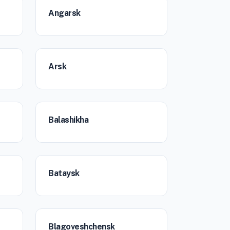
Angarsk
Arsk
Balashikha
Bataysk
Blagoveshchensk