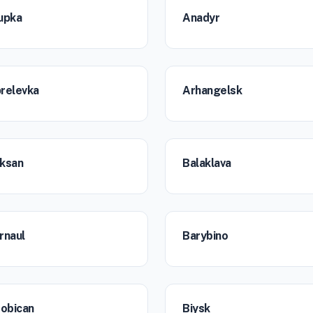
upka
Anadyr
relevka
Arhangelsk
ksan
Balaklava
rnaul
Barybino
robican
Biysk