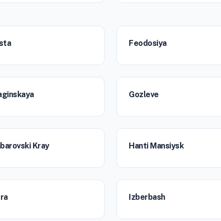
ista
Feodosiya
aginskaya
Gozleve
barovski Kray
Hanti Mansiysk
tra
Izberbash