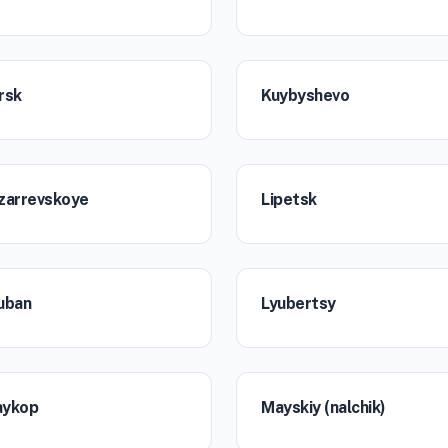
rsk
Kuybyshevo
zarrevskoye
Lipetsk
uban
Lyubertsy
ykop
Mayskiy (nalchik)