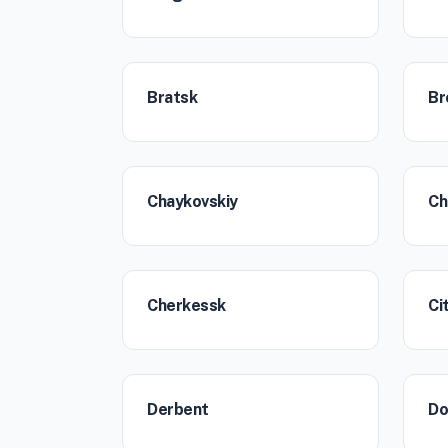
Bratsk
Br
Chaykovskiy
Ch
Cherkessk
Ci
Derbent
Do