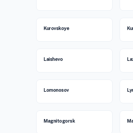
Kurovskoye
Ku
Laishevo
La
Lomonosov
Ly
Magnitogorsk
Ma