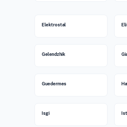
Elektrostal
El
Gelendzhik
Gi
Guedermes
Ha
Isgi
Is