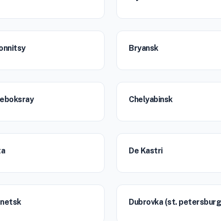
onnitsy
Bryansk
eboksray
Chelyabinsk
ta
De Kastri
netsk
Dubrovka (st. petersburg