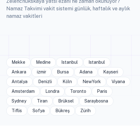
Zelenchukskaya yatsı ezanı ne zaman okunuyor?
Namaz Takvimi vakit sistemi günlük, haftalık ve aylık
namaz vakitleri
Mekke
Medine
Istanbul
Istanbul
Ankara
izmir
Bursa
Adana
Kayseri
Antalya
Denizli
Köln
NewYork
Viyana
Amsterdam
Londra
Toronto
Paris
Sydney
Tiran
Brüksel
Saraybosna
Tiflis
Sofya
Bükreş
Zürih