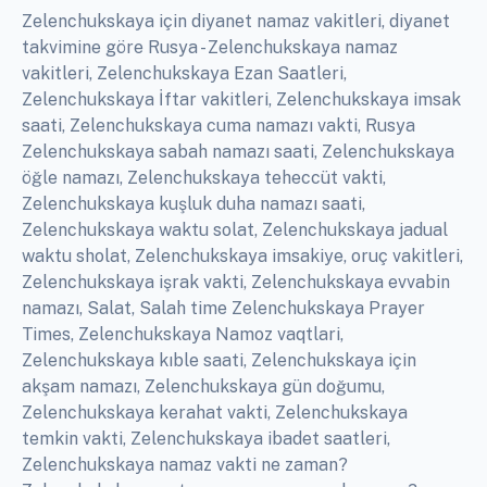
Zelenchukskaya için diyanet namaz vakitleri, diyanet
takvimine göre Rusya - Zelenchukskaya namaz
vakitleri, Zelenchukskaya Ezan Saatleri,
Zelenchukskaya İftar vakitleri, Zelenchukskaya imsak
saati, Zelenchukskaya cuma namazı vakti, Rusya
Zelenchukskaya sabah namazı saati, Zelenchukskaya
öğle namazı, Zelenchukskaya teheccüt vakti,
Zelenchukskaya kuşluk duha namazı saati,
Zelenchukskaya waktu solat, Zelenchukskaya jadual
waktu sholat, Zelenchukskaya imsakiye, oruç vakitleri,
Zelenchukskaya işrak vakti, Zelenchukskaya evvabin
namazı, Salat, Salah time Zelenchukskaya Prayer
Times, Zelenchukskaya Namoz vaqtlari,
Zelenchukskaya kıble saati, Zelenchukskaya için
akşam namazı, Zelenchukskaya gün doğumu,
Zelenchukskaya kerahat vakti, Zelenchukskaya
temkin vakti, Zelenchukskaya ibadet saatleri,
Zelenchukskaya namaz vakti ne zaman?