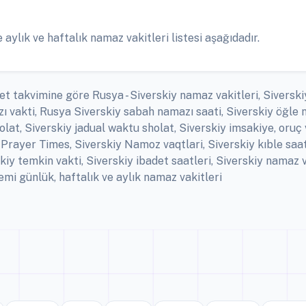
ylık ve haftalık namaz vakitleri listesi aşağıdadır.
et takvimine göre Rusya - Siverskiy namaz vakitleri, Siverskiy
ı vakti, Rusya Siverskiy sabah namazı saati, Siverskiy öğle n
at, Siverskiy jadual waktu sholat, Siverskiy imsakiye, oruç va
Prayer Times, Siverskiy Namoz vaqtlari, Siverskiy kıble saat
kiy temkin vakti, Siverskiy ibadet saatleri, Siverskiy namaz 
i günlük, haftalık ve aylık namaz vakitleri