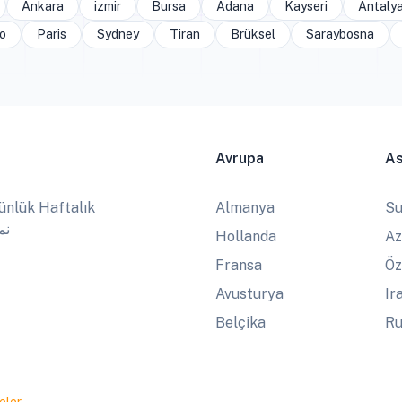
Ankara
izmir
Bursa
Adana
Kayseri
Antaly
o
Paris
Sydney
Tiran
Brüksel
Saraybosna
Avrupa
A
ünlük Haftalık
Almanya
Su
نماز
Hollanda
Az
Fransa
Öz
Avusturya
Ir
Belçika
Ru
eler