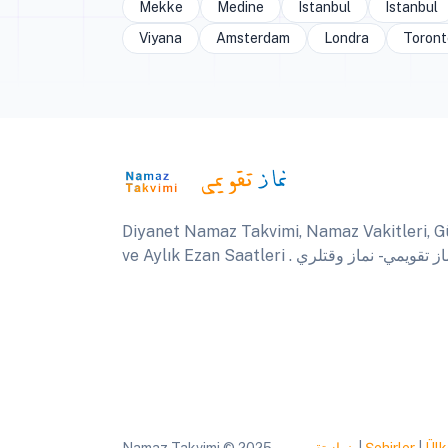
Mekke
Medine
Istanbul
Istanbul
Viyana
Amsterdam
Londra
Toront
Diyanet Namaz Takvimi, Namaz Vakitleri, G
ve Aylık Ezan Saatleri .  تقويمي - نماز وقتلري
Namaz Takvimi © 2025
نماز تقويمي
|
Şehirler
|
Ülk