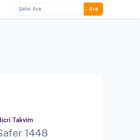
icri Takvim
Safer 1448