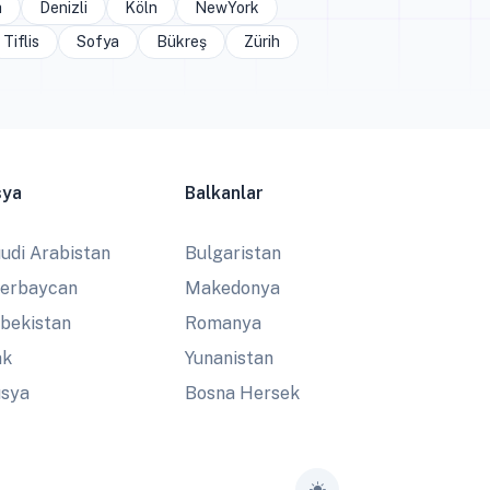
a
Denizli
Köln
NewYork
Tiflis
Sofya
Bükreş
Zürih
sya
Balkanlar
udi Arabistan
Bulgaristan
erbaycan
Makedonya
bekistan
Romanya
ak
Yunanistan
sya
Bosna Hersek