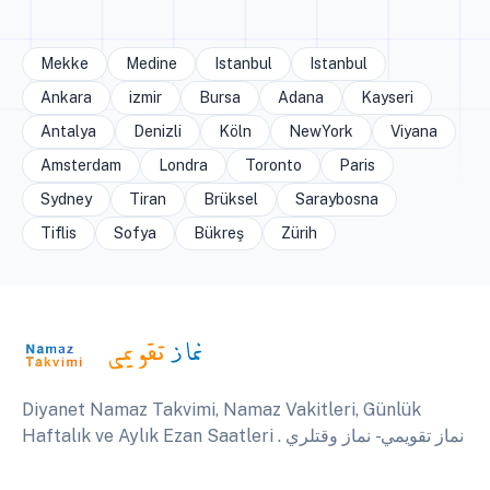
Mekke
Medine
Istanbul
Istanbul
Ankara
izmir
Bursa
Adana
Kayseri
Antalya
Denizli
Köln
NewYork
Viyana
Amsterdam
Londra
Toronto
Paris
Sydney
Tiran
Brüksel
Saraybosna
Tiflis
Sofya
Bükreş
Zürih
Diyanet Namaz Takvimi, Namaz Vakitleri, Günlük
Haftalık ve Aylık Ezan Saatleri . نماز تقويمي - نماز وقتلري