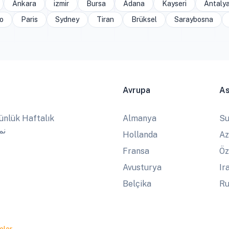
Ankara
izmir
Bursa
Adana
Kayseri
Antaly
o
Paris
Sydney
Tiran
Brüksel
Saraybosna
Avrupa
A
ünlük Haftalık
Almanya
Su
نماز
Hollanda
Az
Fransa
Öz
Avusturya
Ir
Belçika
Ru
eler