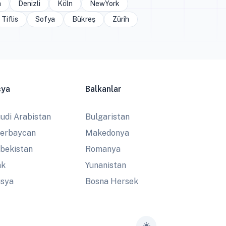
a
Denizli
Köln
NewYork
Tiflis
Sofya
Bükreş
Zürih
sya
Balkanlar
udi Arabistan
Bulgaristan
erbaycan
Makedonya
bekistan
Romanya
ak
Yunanistan
sya
Bosna Hersek