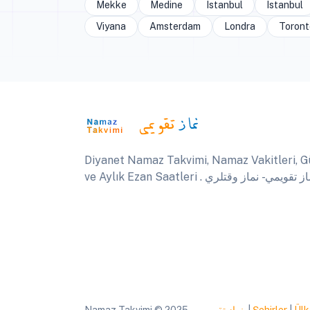
Mekke
Medine
Istanbul
Istanbul
Viyana
Amsterdam
Londra
Toront
Diyanet Namaz Takvimi, Namaz Vakitleri, G
ve Aylık Ezan Saatleri .  تقويمي - نماز وقتلري
Namaz Takvimi © 2025
نماز تقويمي
|
Şehirler
|
Ülk