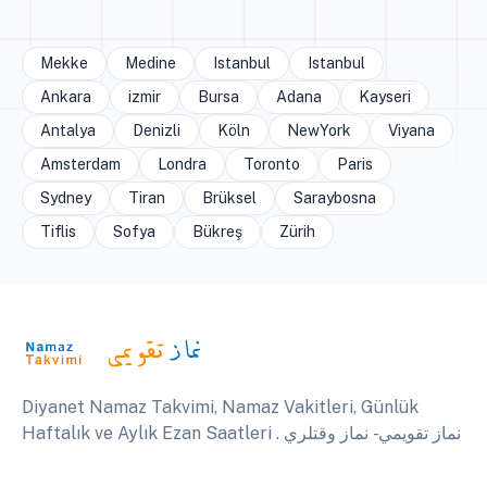
Mekke
Medine
Istanbul
Istanbul
Ankara
izmir
Bursa
Adana
Kayseri
Antalya
Denizli
Köln
NewYork
Viyana
Amsterdam
Londra
Toronto
Paris
Sydney
Tiran
Brüksel
Saraybosna
Tiflis
Sofya
Bükreş
Zürih
Diyanet Namaz Takvimi, Namaz Vakitleri, Günlük
Haftalık ve Aylık Ezan Saatleri . نماز تقويمي - نماز وقتلري