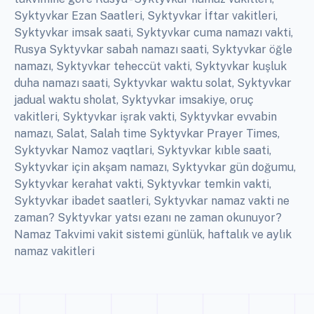
Syktyvkar Ezan Saatleri, Syktyvkar İftar vakitleri,
Syktyvkar imsak saati, Syktyvkar cuma namazı vakti,
Rusya Syktyvkar sabah namazı saati, Syktyvkar öğle
namazı, Syktyvkar teheccüt vakti, Syktyvkar kuşluk
duha namazı saati, Syktyvkar waktu solat, Syktyvkar
jadual waktu sholat, Syktyvkar imsakiye, oruç
vakitleri, Syktyvkar işrak vakti, Syktyvkar evvabin
namazı, Salat, Salah time Syktyvkar Prayer Times,
Syktyvkar Namoz vaqtlari, Syktyvkar kıble saati,
Syktyvkar için akşam namazı, Syktyvkar gün doğumu,
Syktyvkar kerahat vakti, Syktyvkar temkin vakti,
Syktyvkar ibadet saatleri, Syktyvkar namaz vakti ne
zaman? Syktyvkar yatsı ezanı ne zaman okunuyor?
Namaz Takvimi vakit sistemi günlük, haftalık ve aylık
namaz vakitleri