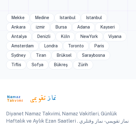
Mekke
Medine
Istanbul
Istanbul
Ankara
izmir
Bursa
Adana
Kayseri
Antalya
Denizli
Köln
NewYork
Viyana
Amsterdam
Londra
Toronto
Paris
Sydney
Tiran
Brüksel
Saraybosna
Tiflis
Sofya
Bükreş
Zürih
Diyanet Namaz Takvimi, Namaz Vakitleri, Günlük
Haftalık ve Aylık Ezan Saatleri . نماز تقويمي - نماز وقتلري