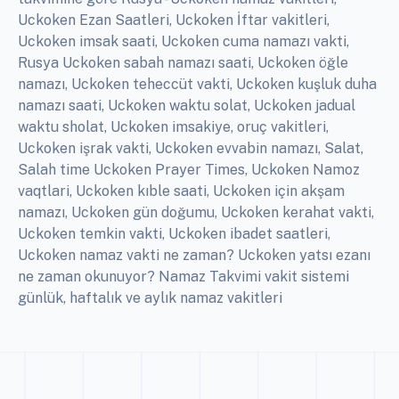
Uckoken Ezan Saatleri, Uckoken İftar vakitleri,
Uckoken imsak saati, Uckoken cuma namazı vakti,
Rusya Uckoken sabah namazı saati, Uckoken öğle
namazı, Uckoken teheccüt vakti, Uckoken kuşluk duha
namazı saati, Uckoken waktu solat, Uckoken jadual
waktu sholat, Uckoken imsakiye, oruç vakitleri,
Uckoken işrak vakti, Uckoken evvabin namazı, Salat,
Salah time Uckoken Prayer Times, Uckoken Namoz
vaqtlari, Uckoken kıble saati, Uckoken için akşam
namazı, Uckoken gün doğumu, Uckoken kerahat vakti,
Uckoken temkin vakti, Uckoken ibadet saatleri,
Uckoken namaz vakti ne zaman? Uckoken yatsı ezanı
ne zaman okunuyor? Namaz Takvimi vakit sistemi
günlük, haftalık ve aylık namaz vakitleri