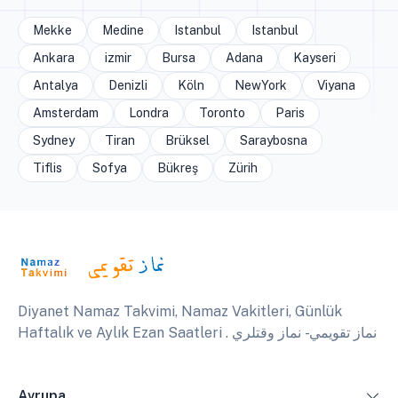
Mekke
Medine
Istanbul
Istanbul
Ankara
izmir
Bursa
Adana
Kayseri
Antalya
Denizli
Köln
NewYork
Viyana
Amsterdam
Londra
Toronto
Paris
Sydney
Tiran
Brüksel
Saraybosna
Tiflis
Sofya
Bükreş
Zürih
Diyanet Namaz Takvimi, Namaz Vakitleri, Günlük
Haftalık ve Aylık Ezan Saatleri . نماز تقويمي - نماز وقتلري
Avrupa