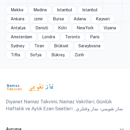
Mekke
Medine
Istanbul
Istanbul
Ankara
izmir
Bursa
Adana
Kayseri
Antalya
Denizli
Köln
NewYork
Viyana
Amsterdam
Londra
Toronto
Paris
Sydney
Tiran
Brüksel
Saraybosna
Tiflis
Sofya
Bükreş
Zürih
Diyanet Namaz Takvimi, Namaz Vakitleri, Günlük
Haftalık ve Aylık Ezan Saatleri . نماز تقويمي - نماز وقتلري
Avrupa