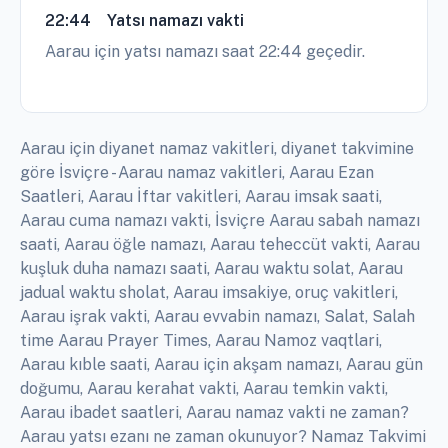
22:44
Yatsı namazı vakti
Aarau için yatsı namazı saat 22:44 geçedir.
Aarau için diyanet namaz vakitleri, diyanet takvimine
göre İsviçre - Aarau namaz vakitleri, Aarau Ezan
Saatleri, Aarau İftar vakitleri, Aarau imsak saati,
Aarau cuma namazı vakti, İsviçre Aarau sabah namazı
saati, Aarau öğle namazı, Aarau teheccüt vakti, Aarau
kuşluk duha namazı saati, Aarau waktu solat, Aarau
jadual waktu sholat, Aarau imsakiye, oruç vakitleri,
Aarau işrak vakti, Aarau evvabin namazı, Salat, Salah
time Aarau Prayer Times, Aarau Namoz vaqtlari,
Aarau kıble saati, Aarau için akşam namazı, Aarau gün
doğumu, Aarau kerahat vakti, Aarau temkin vakti,
Aarau ibadet saatleri, Aarau namaz vakti ne zaman?
Aarau yatsı ezanı ne zaman okunuyor? Namaz Takvimi