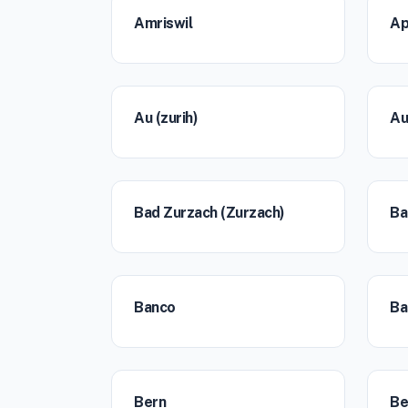
Amriswil
Ap
Au (zurih)
Au
Bad Zurzach (Zurzach)
Ba
Banco
Ba
Bern
Be