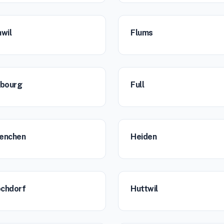
awil
Flums
ibourg
Full
enchen
Heiden
chdorf
Huttwil