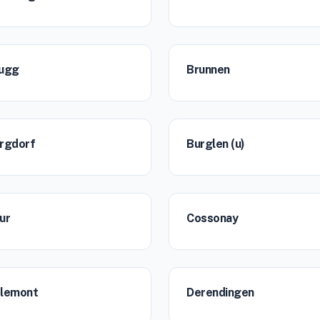
ugg
Brunnen
rgdorf
Burglen (u)
ur
Cossonay
lemont
Derendingen