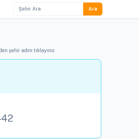
en şehir adını tıklayınız
442