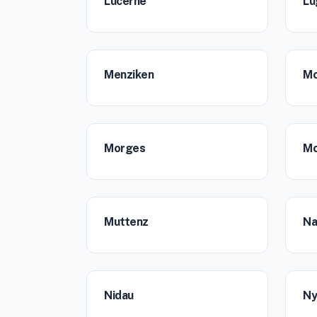
Lucerne
Lu
Menziken
Mo
Morges
Mo
Muttenz
Na
Nidau
Ny