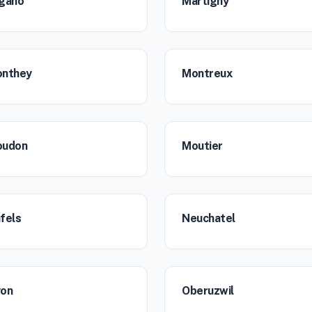
gano
Martigny
nthey
Montreux
udon
Moutier
fels
Neuchatel
on
Oberuzwil