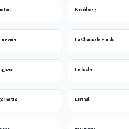
isten
Kirchberg
 brevine
La Chaux de Fonds
ngnau
Le locle
gornetto
Linthal