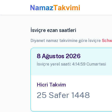
İsviçre ezan saatleri
Diyanet namaz takvimine göre İsviçre
Schw
8 Ağustos 2026
İsviçre yerel saati:
4:15:00
Cumartesi
Hicri Takvim
25 Safer 1448