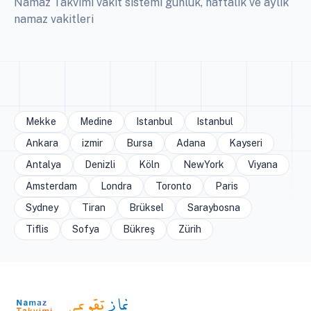
Namaz Takvimi vakit sistemi günlük, haftalık ve aylık
namaz vakitleri
Mekke
Medine
Istanbul
Istanbul
Ankara
izmir
Bursa
Adana
Kayseri
Antalya
Denizli
Köln
NewYork
Viyana
Amsterdam
Londra
Toronto
Paris
Sydney
Tiran
Brüksel
Saraybosna
Tiflis
Sofya
Bükreş
Zürih