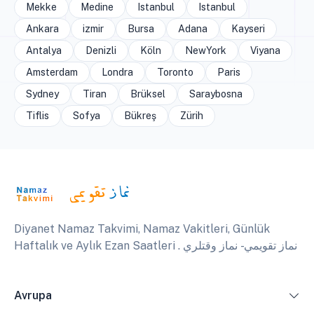
Mekke
Medine
Istanbul
Istanbul
Ankara
izmir
Bursa
Adana
Kayseri
Antalya
Denizli
Köln
NewYork
Viyana
Amsterdam
Londra
Toronto
Paris
Sydney
Tiran
Brüksel
Saraybosna
Tiflis
Sofya
Bükreş
Zürih
Diyanet Namaz Takvimi, Namaz Vakitleri, Günlük
Haftalık ve Aylık Ezan Saatleri . نماز تقويمي - نماز وقتلري
Avrupa