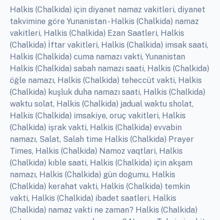
Halkis (Chalkida) için diyanet namaz vakitleri, diyanet
takvimine göre Yunanistan - Halkis (Chalkida) namaz
vakitleri, Halkis (Chalkida) Ezan Saatleri, Halkis
(Chalkida) İftar vakitleri, Halkis (Chalkida) imsak saati,
Halkis (Chalkida) cuma namazı vakti, Yunanistan
Halkis (Chalkida) sabah namazı saati, Halkis (Chalkida)
öğle namazı, Halkis (Chalkida) teheccüt vakti, Halkis
(Chalkida) kuşluk duha namazı saati, Halkis (Chalkida)
waktu solat, Halkis (Chalkida) jadual waktu sholat,
Halkis (Chalkida) imsakiye, oruç vakitleri, Halkis
(Chalkida) işrak vakti, Halkis (Chalkida) evvabin
namazı, Salat, Salah time Halkis (Chalkida) Prayer
Times, Halkis (Chalkida) Namoz vaqtlari, Halkis
(Chalkida) kıble saati, Halkis (Chalkida) için akşam
namazı, Halkis (Chalkida) gün doğumu, Halkis
(Chalkida) kerahat vakti, Halkis (Chalkida) temkin
vakti, Halkis (Chalkida) ibadet saatleri, Halkis
(Chalkida) namaz vakti ne zaman? Halkis (Chalkida)