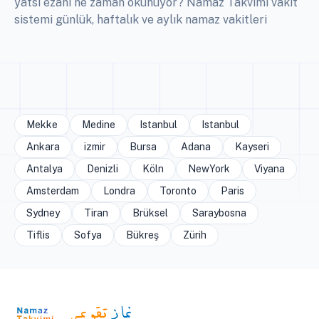
yatsı ezanı ne zaman okunuyor? Namaz Takvimi vakit
sistemi günlük, haftalık ve aylık namaz vakitleri
Mekke
Medine
Istanbul
Istanbul
Ankara
izmir
Bursa
Adana
Kayseri
Antalya
Denizli
Köln
NewYork
Viyana
Amsterdam
Londra
Toronto
Paris
Sydney
Tiran
Brüksel
Saraybosna
Tiflis
Sofya
Bükreş
Zürih