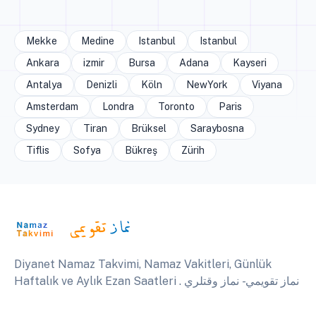
Mekke
Medine
Istanbul
Istanbul
Ankara
izmir
Bursa
Adana
Kayseri
Antalya
Denizli
Köln
NewYork
Viyana
Amsterdam
Londra
Toronto
Paris
Sydney
Tiran
Brüksel
Saraybosna
Tiflis
Sofya
Bükreş
Zürih
Diyanet Namaz Takvimi, Namaz Vakitleri, Günlük
Haftalık ve Aylık Ezan Saatleri . نماز تقويمي - نماز وقتلري