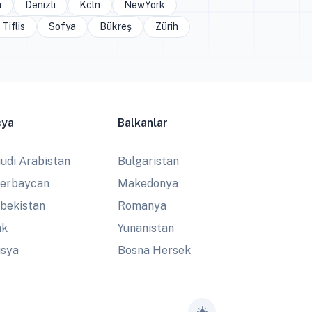
a
Denizli
Köln
NewYork
Tiflis
Sofya
Bükreş
Zürih
sya
Balkanlar
udi Arabistan
Bulgaristan
erbaycan
Makedonya
bekistan
Romanya
ak
Yunanistan
sya
Bosna Hersek