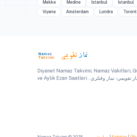
Mekke
Medine
Istanbul
Istanbul
Viyana
Amsterdam
Londra
Toront
Diyanet Namaz Takvimi, Namaz Vakitleri, G
ve Aylık Ezan Saatleri .  تقويمي - نماز وقتلري
Namaz Takvimi © 2025
نماز تقويمي
|
Şehirler
|
Ülk