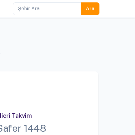
.
icri Takvim
Safer 1448