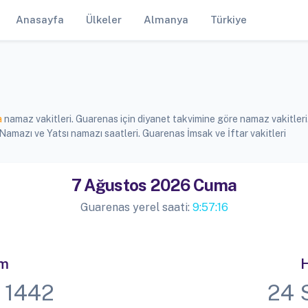
Anasayfa
Ülkeler
Almanya
Türkiye
a
namaz vakitleri. Guarenas için diyanet takvimine göre namaz vakitleri
mazı ve Yatsı namazı saatleri. Guarenas İmsak ve İftar vakitleri
7 Ağustos 2026 Cuma
Guarenas yerel saati:
9:57:17
im
H
 1442
24 