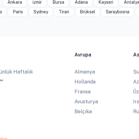
Ankara
izmir
Bursa
Adana
Kayseri
Antaly
o
Paris
Sydney
Tiran
Brüksel
Saraybosna
Avrupa
A
ünlük Haftalık
Almanya
Su
نماز
Hollanda
Az
Fransa
Öz
Avusturya
Ir
Belçika
Ru
eler