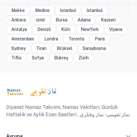
Mekke
Medine
Istanbul
Istanbul
Ankara
izmir
Bursa
Adana
Kayseri
Antalya
Denizli
Köln
NewYork
Viyana
Amsterdam
Londra
Toronto
Paris
Sydney
Tiran
Brüksel
Saraybosna
Tiflis
Sofya
Bükreş
Zürih
Diyanet Namaz Takvimi, Namaz Vakitleri, Günlük
Haftalık ve Aylık Ezan Saatleri . نماز تقويمي - نماز وقتلري
Avrupa