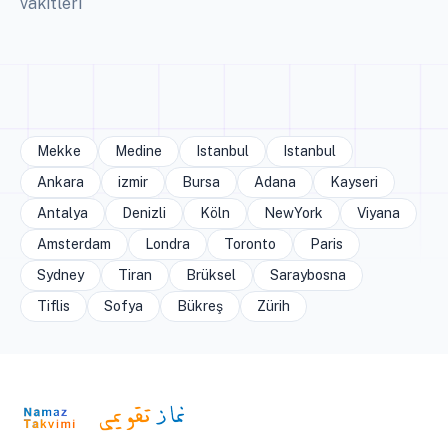
vakitleri
Mekke
Medine
Istanbul
Istanbul
Ankara
izmir
Bursa
Adana
Kayseri
Antalya
Denizli
Köln
NewYork
Viyana
Amsterdam
Londra
Toronto
Paris
Sydney
Tiran
Brüksel
Saraybosna
Tiflis
Sofya
Bükreş
Zürih