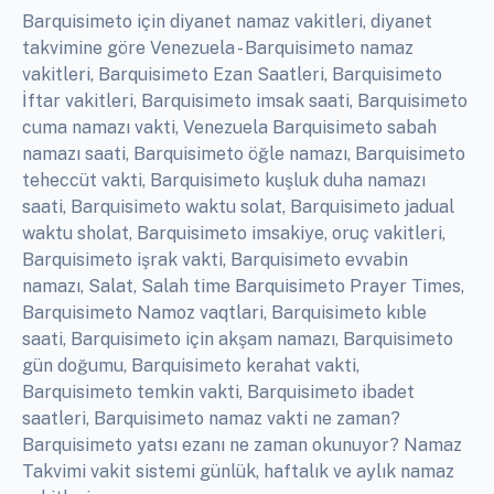
Barquisimeto için diyanet namaz vakitleri, diyanet
takvimine göre Venezuela - Barquisimeto namaz
vakitleri, Barquisimeto Ezan Saatleri, Barquisimeto
İftar vakitleri, Barquisimeto imsak saati, Barquisimeto
cuma namazı vakti, Venezuela Barquisimeto sabah
namazı saati, Barquisimeto öğle namazı, Barquisimeto
teheccüt vakti, Barquisimeto kuşluk duha namazı
saati, Barquisimeto waktu solat, Barquisimeto jadual
waktu sholat, Barquisimeto imsakiye, oruç vakitleri,
Barquisimeto işrak vakti, Barquisimeto evvabin
namazı, Salat, Salah time Barquisimeto Prayer Times,
Barquisimeto Namoz vaqtlari, Barquisimeto kıble
saati, Barquisimeto için akşam namazı, Barquisimeto
gün doğumu, Barquisimeto kerahat vakti,
Barquisimeto temkin vakti, Barquisimeto ibadet
saatleri, Barquisimeto namaz vakti ne zaman?
Barquisimeto yatsı ezanı ne zaman okunuyor? Namaz
Takvimi vakit sistemi günlük, haftalık ve aylık namaz