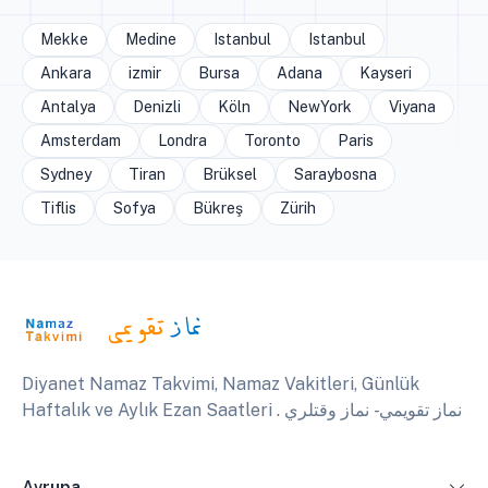
Mekke
Medine
Istanbul
Istanbul
Ankara
izmir
Bursa
Adana
Kayseri
Antalya
Denizli
Köln
NewYork
Viyana
Amsterdam
Londra
Toronto
Paris
Sydney
Tiran
Brüksel
Saraybosna
Tiflis
Sofya
Bükreş
Zürih
Diyanet Namaz Takvimi, Namaz Vakitleri, Günlük
Haftalık ve Aylık Ezan Saatleri . نماز تقويمي - نماز وقتلري
Avrupa