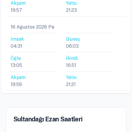
Akşam
Yatsı
19:57
21:23
16 Ağustos 2026 Pa
İmsak
Güneş
04:31
06:03
Öğle
İkindi
13:05
16:51
Akşam
Yatsı
19:56
21:21
Sultandağı Ezan Saatleri