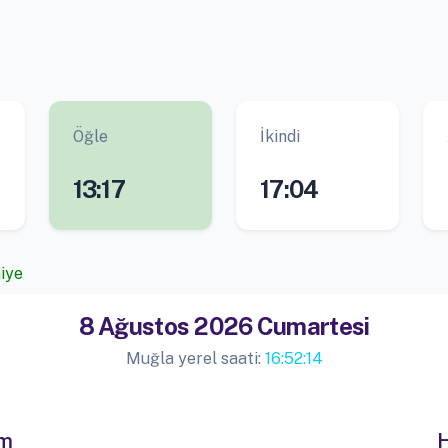
Öğle
İkindi
13:17
17:04
niye
8 Ağustos 2026 Cumartesi
Muğla yerel saati:
16:52:14
im
H