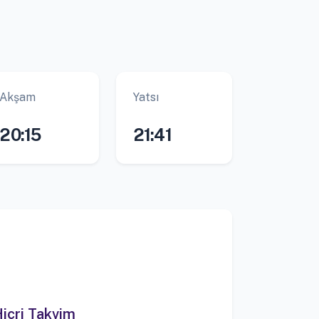
Akşam
Yatsı
20:15
21:41
icri Takvim