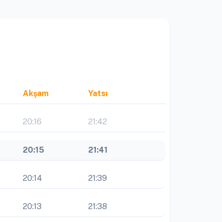
Akşam
Yatsı
20:16
21:42
20:15
21:41
20:14
21:39
20:13
21:38