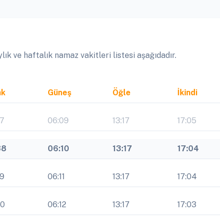
k ve haftalık namaz vakitleri listesi aşağıdadır.
ak
Güneş
Öğle
İkindi
37
06:09
13:17
17:05
38
06:10
13:17
17:04
39
06:11
13:17
17:04
40
06:12
13:17
17:03