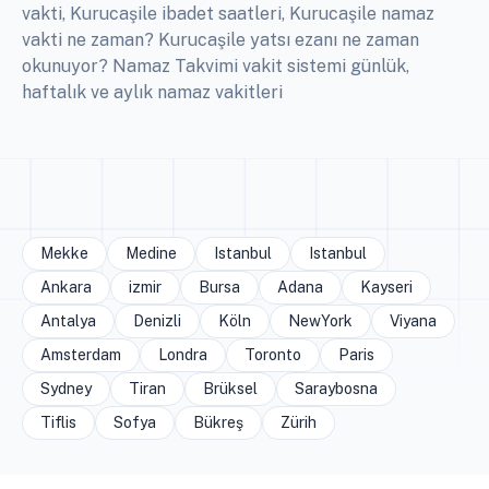
vakti, Kurucaşile ibadet saatleri, Kurucaşile namaz
vakti ne zaman? Kurucaşile yatsı ezanı ne zaman
okunuyor? Namaz Takvimi vakit sistemi günlük,
haftalık ve aylık namaz vakitleri
Mekke
Medine
Istanbul
Istanbul
Ankara
izmir
Bursa
Adana
Kayseri
Antalya
Denizli
Köln
NewYork
Viyana
Amsterdam
Londra
Toronto
Paris
Sydney
Tiran
Brüksel
Saraybosna
Tiflis
Sofya
Bükreş
Zürih