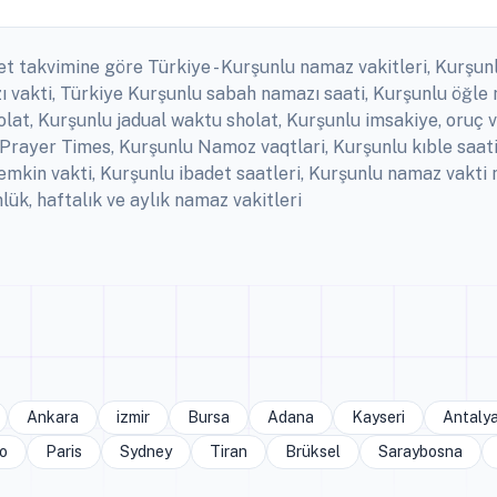
et takvimine göre Türkiye - Kurşunlu namaz vakitleri, Kurşunlu
 vakti, Türkiye Kurşunlu sabah namazı saati, Kurşunlu öğle 
at, Kurşunlu jadual waktu sholat, Kurşunlu imsakiye, oruç va
 Prayer Times, Kurşunlu Namoz vaqtlari, Kurşunlu kıble saat
emkin vakti, Kurşunlu ibadet saatleri, Kurşunlu namaz vakti
k, haftalık ve aylık namaz vakitleri
Ankara
izmir
Bursa
Adana
Kayseri
Antaly
o
Paris
Sydney
Tiran
Brüksel
Saraybosna