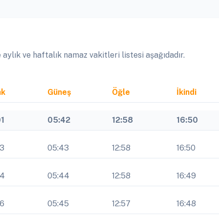
ylık ve haftalık namaz vakitleri listesi aşağıdadır.
ak
Güneş
Öğle
İkindi
01
05:42
12:58
16:50
03
05:43
12:58
16:50
04
05:44
12:58
16:49
06
05:45
12:57
16:48