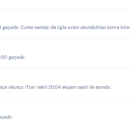
58 geçedir. Cuma namazı da öğle ezanı okunduktan sonra kılını
6:50 geçedir.
çe okunur. İftar vakti 20:04 akşam saati ile aynıdır.
eçedir.