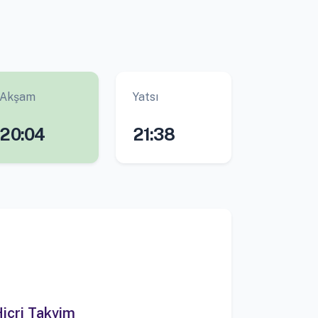
Akşam
Yatsı
20:04
21:38
icri Takvim