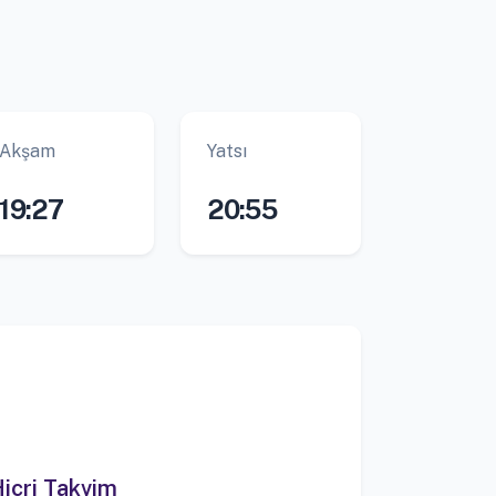
Akşam
Yatsı
19:27
20:55
icri Takvim