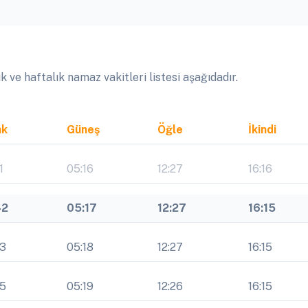
 ve haftalık namaz vakitleri listesi aşağıdadır.
ak
Güneş
Öğle
İkindi
1
05:16
12:27
16:16
42
05:17
12:27
16:15
43
05:18
12:27
16:15
45
05:19
12:26
16:15