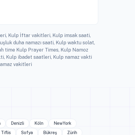
i, Kulp İftar vakitleri, Kulp imsak saati,
uşluk duha namazı saati, Kulp waktu solat,
Salah time Kulp Prayer Times, Kulp Namoz
ti, Kulp ibadet saatleri, Kulp namaz vakti
amaz vakitleri
a
Denizli
Köln
NewYork
Tiflis
Sofya
Bükreş
Zürih