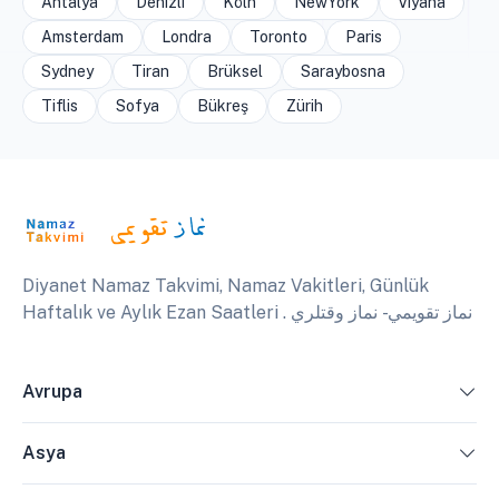
Antalya
Denizli
Köln
NewYork
Viyana
Amsterdam
Londra
Toronto
Paris
Sydney
Tiran
Brüksel
Saraybosna
Tiflis
Sofya
Bükreş
Zürih
Diyanet Namaz Takvimi, Namaz Vakitleri, Günlük
Haftalık ve Aylık Ezan Saatleri . نماز تقويمي - نماز وقتلري
Avrupa
Asya