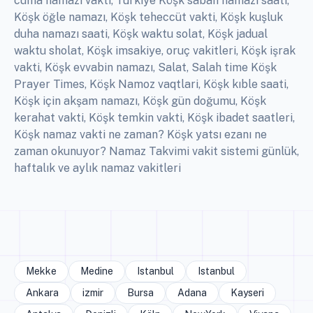
cuma namazı vakti, Türkiye Köşk sabah namazı saati,
Köşk öğle namazı, Köşk teheccüt vakti, Köşk kuşluk
duha namazı saati, Köşk waktu solat, Köşk jadual
waktu sholat, Köşk imsakiye, oruç vakitleri, Köşk işrak
vakti, Köşk evvabin namazı, Salat, Salah time Köşk
Prayer Times, Köşk Namoz vaqtlari, Köşk kıble saati,
Köşk için akşam namazı, Köşk gün doğumu, Köşk
kerahat vakti, Köşk temkin vakti, Köşk ibadet saatleri,
Köşk namaz vakti ne zaman? Köşk yatsı ezanı ne
zaman okunuyor? Namaz Takvimi vakit sistemi günlük,
haftalık ve aylık namaz vakitleri
Mekke
Medine
Istanbul
Istanbul
Ankara
izmir
Bursa
Adana
Kayseri