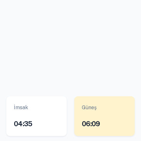
İmsak
Güneş
04:35
06:09