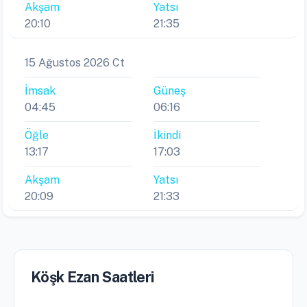
Akşam
Yatsı
20:10
21:35
15 Ağustos 2026 Ct
İmsak
Güneş
04:45
06:16
Öğle
İkindi
13:17
17:03
Akşam
Yatsı
20:09
21:33
Köşk Ezan Saatleri