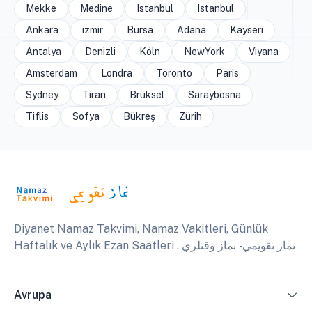
Mekke
Medine
Istanbul
Istanbul
Ankara
izmir
Bursa
Adana
Kayseri
Antalya
Denizli
Köln
NewYork
Viyana
Amsterdam
Londra
Toronto
Paris
Sydney
Tiran
Brüksel
Saraybosna
Tiflis
Sofya
Bükreş
Zürih
Diyanet Namaz Takvimi, Namaz Vakitleri, Günlük
Haftalık ve Aylık Ezan Saatleri . نماز تقويمي - نماز وقتلري
Avrupa