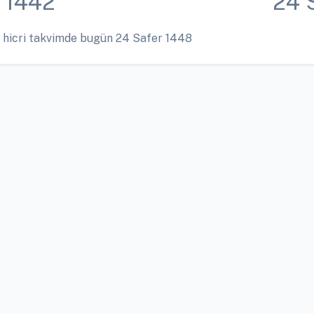
 1442
24 
 hicri takvimde bugün 24 Safer 1448