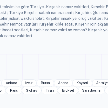
 takvimine göre Türkiye - Kırşehir namaz vakitleri, Kırşehir Ez
akti, Türkiye Kırşehir sabah namazı saati, Kırşehir öğle nama
ehir jadual waktu sholat, Kırşehir imsakiye, oruç vakitleri, Kı
şehir Namoz vaqtlari, Kırşehir kıble saati, Kırşehir için akş
hir ibadet saatleri, Kırşehir namaz vakti ne zaman? Kırşehir
lık namaz vakitleri
Ankara
izmir
Bursa
Adana
Kayseri
Antaly
o
Paris
Sydney
Tiran
Brüksel
Saraybosna