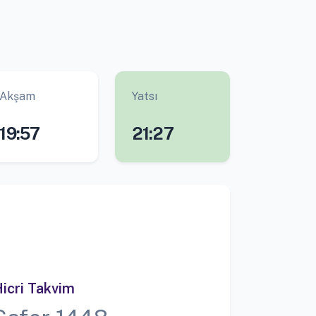
Akşam
Yatsı
19:57
21:27
icri Takvim