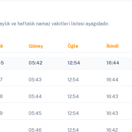
lık ve haftalık namaz vakitleri listesi aşağıdadır.
ak
Güneş
Öğle
İkindi
05
05:42
12:54
16:44
07
05:43
12:54
16:44
08
05:44
12:54
16:43
09
05:45
12:54
16:43
1
05:46
12:54
16:42