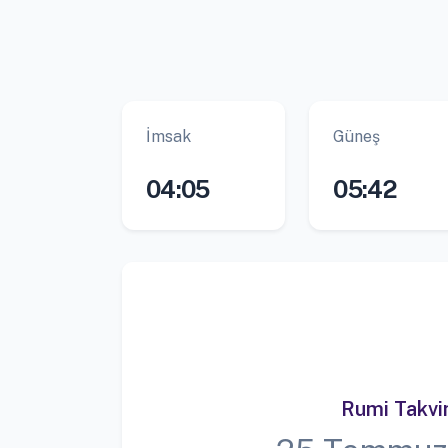
İmsak
Güneş
04:05
05:42
Rumi Takv