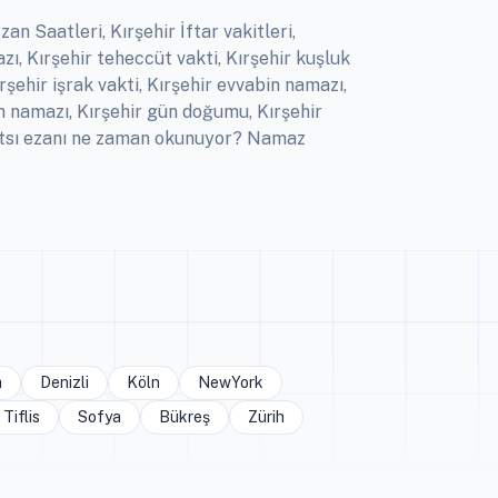
an Saatleri, Kırşehir İftar vakitleri,
zı, Kırşehir teheccüt vakti, Kırşehir kuşluk
rşehir işrak vakti, Kırşehir evvabin namazı,
am namazı, Kırşehir gün doğumu, Kırşehir
 yatsı ezanı ne zaman okunuyor? Namaz
a
Denizli
Köln
NewYork
Tiflis
Sofya
Bükreş
Zürih