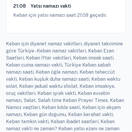
21:08
Yatsı namazı vakti
Keban için yatsı namazı saat 21:08 geçedir.
Keban için diyanet namaz vakitleri, diyanet takvimine
göre Türkiye - Keban namaz vakitleri, Keban Ezan
Saatleri, Keban İftar vakitleri, Keban imsak saati,
Keban cuma namazı vakti, Türkiye Keban sabah
namazı saati, Keban öğle namazı, Keban teheccüt
vakti, Keban kuşluk duha namazı saati, Keban waktu
solat, Keban jadual waktu sholat, Keban imsakiye,
oruç vakitleri, Keban işrak vakti, Keban evvabin
namazı, Salat, Salah time Keban Prayer Times, Keban
Namoz vaqtlari, Keban kıble saati, Keban için akşam
namazı, Keban gün doğumu, Keban kerahat vakti,
Keban temkin vakti, Keban ibadet saatleri, Keban
namaz vakti ne zaman? Keban yatsı ezanı ne zaman