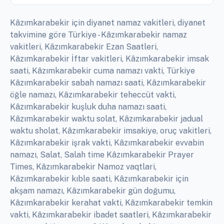
Kâzımkarabekir için diyanet namaz vakitleri, diyanet
takvimine göre Türkiye - Kâzımkarabekir namaz
vakitleri, Kâzımkarabekir Ezan Saatleri,
Kâzımkarabekir İftar vakitleri, Kâzımkarabekir imsak
saati, Kâzımkarabekir cuma namazı vakti, Türkiye
Kâzımkarabekir sabah namazı saati, Kâzımkarabekir
öğle namazı, Kâzımkarabekir teheccüt vakti,
Kâzımkarabekir kuşluk duha namazı saati,
Kâzımkarabekir waktu solat, Kâzımkarabekir jadual
waktu sholat, Kâzımkarabekir imsakiye, oruç vakitleri,
Kâzımkarabekir işrak vakti, Kâzımkarabekir evvabin
namazı, Salat, Salah time Kâzımkarabekir Prayer
Times, Kâzımkarabekir Namoz vaqtlari,
Kâzımkarabekir kıble saati, Kâzımkarabekir için
akşam namazı, Kâzımkarabekir gün doğumu,
Kâzımkarabekir kerahat vakti, Kâzımkarabekir temkin
vakti, Kâzımkarabekir ibadet saatleri, Kâzımkarabekir