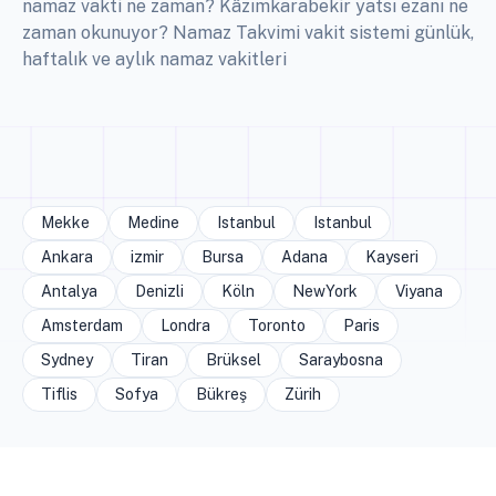
namaz vakti ne zaman? Kâzımkarabekir yatsı ezanı ne
zaman okunuyor? Namaz Takvimi vakit sistemi günlük,
haftalık ve aylık namaz vakitleri
Mekke
Medine
Istanbul
Istanbul
Ankara
izmir
Bursa
Adana
Kayseri
Antalya
Denizli
Köln
NewYork
Viyana
Amsterdam
Londra
Toronto
Paris
Sydney
Tiran
Brüksel
Saraybosna
Tiflis
Sofya
Bükreş
Zürih