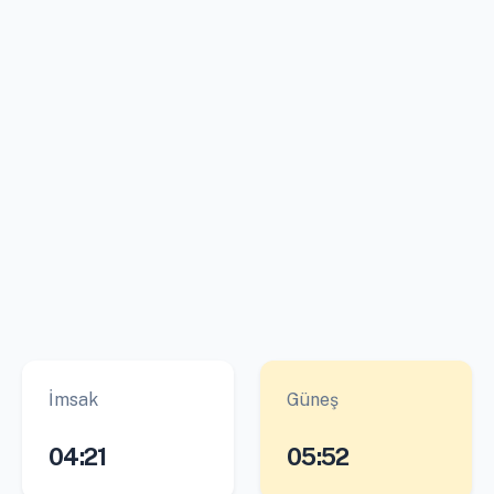
İmsak
Güneş
04:21
05:52