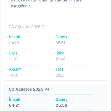
aylık ve haftalık namaz vakitleri listesi
aşağıdadır.
08 Ağustos 2026 Ct
İmsak
Güneş
04:19
05:51
Öğle
İkindi
12:59
16:46
Akşam
Yatsı
19:56
21:22
09 Ağustos 2026 Pa
İmsak
Güneş
04:21
05:52