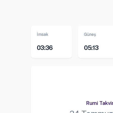
İmsak
Güneş
03:36
05:13
Rumi Takv