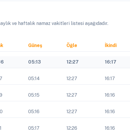
lık ve haftalık namaz vakitleri listesi aşağıdadır.
ak
Güneş
Öğle
İkindi
36
05:13
12:27
16:17
7
05:14
12:27
16:17
9
05:15
12:27
16:16
40
05:16
12:27
16:16
1
05:17
12:26
16:16