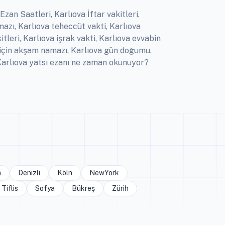
zan Saatleri, Karlıova İftar vakitleri,
azı, Karlıova teheccüt vakti, Karlıova
tleri, Karlıova işrak vakti, Karlıova evvabin
a için akşam namazı, Karlıova gün doğumu,
 Karlıova yatsı ezanı ne zaman okunuyor?
a
Denizli
Köln
NewYork
Tiflis
Sofya
Bükreş
Zürih