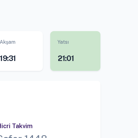
Akşam
Yatsı
19:31
21:01
icri Takvim