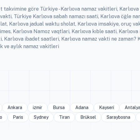
t takvimine göre Türkiye - Karlıova namaz vakitleri, Karlıova E
vakti, Türkiye Karlıova sabah namazı saati, Karlıova öğle nam
at, Karlıova jadual waktu sholat, Karlıova imsakiye, oruç vaki
imes, Karlıova Namoz vaqtlari, Karlıova kıble saati, Karlıov
ti, Karlıova ibadet saatleri, Karlıova namaz vakti ne zaman?
k ve aylık namaz vakitleri
Ankara
izmir
Bursa
Adana
Kayseri
Antaly
o
Paris
Sydney
Tiran
Brüksel
Saraybosna