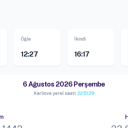
Öğle
İkindi
12:27
16:17
6 Ağustos 2026 Perşembe
Karlıova yerel saati:
22:51:29
im
H