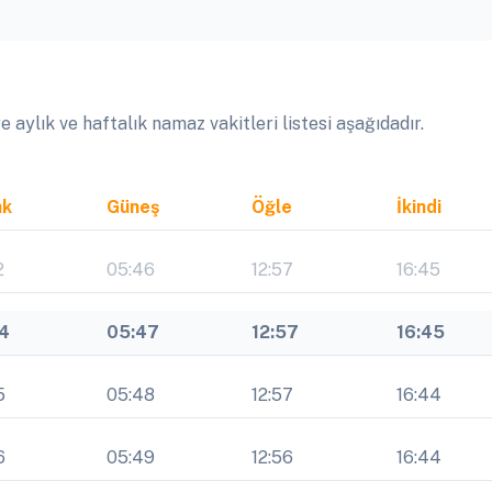
aylık ve haftalık namaz vakitleri listesi aşağıdadır.
ak
Güneş
Öğle
İkindi
2
05:46
12:57
16:45
14
05:47
12:57
16:45
5
05:48
12:57
16:44
6
05:49
12:56
16:44