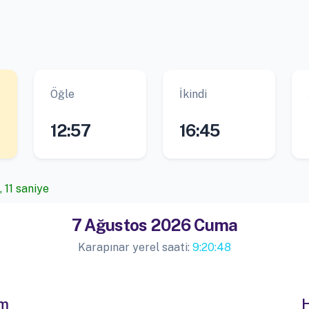
Öğle
İkindi
12:57
16:45
 11 saniye
7 Ağustos 2026 Cuma
Karapınar yerel saati:
9:20:48
im
H