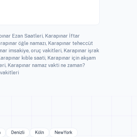
pınar Ezan Saatleri, Karapınar İftar
Karapınar öğle namazı, Karapınar teheccüt
ar imsakiye, oruç vakitleri, Karapınar işrak
arapınar kıble saati, Karapınar için akşam
leri, Karapınar namaz vakti ne zaman?
vakitleri
a
Denizli
Köln
NewYork