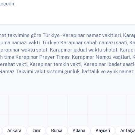
eçedir.
net takvimine göre Türkiye - Karapınar namaz vakitleri, Kara
r cuma namazı vakti, Türkiye Karapınar sabah namazı saati, 
Karapınar waktu solat, Karapınar jadual waktu sholat, Karapın
ah time Karapınar Prayer Times, Karapınar Namoz vaqtlari, K
rahat vakti, Karapınar temkin vakti, Karapınar ibadet saat
amaz Takvimi vakit sistemi günlük, haftalık ve aylık namaz 
Ankara
izmir
Bursa
Adana
Kayseri
Antaly