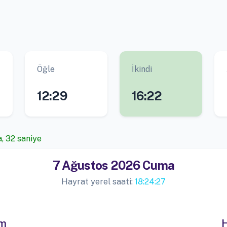
Öğle
İkindi
12:29
16:22
, 31 saniye
7 Ağustos 2026 Cuma
Hayrat yerel saati:
18:24:28
im
H