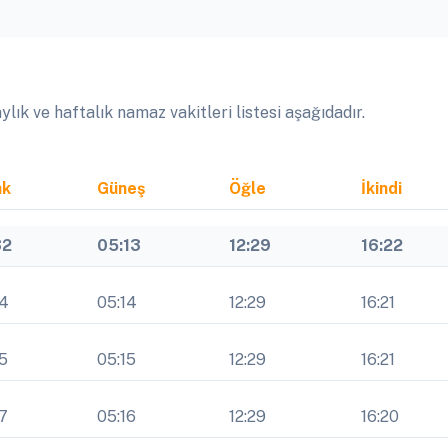
ık ve haftalık namaz vakitleri listesi aşağıdadır.
ak
Güneş
Öğle
İkindi
32
05:13
12:29
16:22
34
05:14
12:29
16:21
5
05:15
12:29
16:21
7
05:16
12:29
16:20