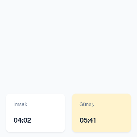
İmsak
Güneş
04:02
05:41