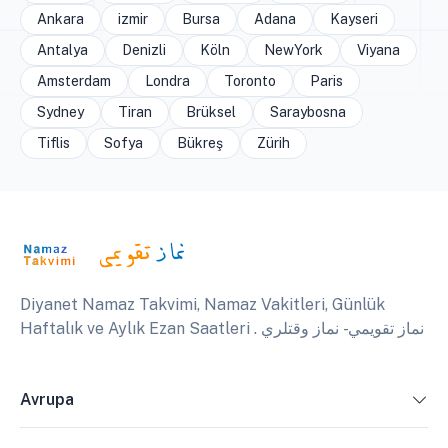
Ankara
izmir
Bursa
Adana
Kayseri
Antalya
Denizli
Köln
NewYork
Viyana
Amsterdam
Londra
Toronto
Paris
Sydney
Tiran
Brüksel
Saraybosna
Tiflis
Sofya
Bükreş
Zürih
Diyanet Namaz Takvimi, Namaz Vakitleri, Günlük
Haftalık ve Aylık Ezan Saatleri . نماز تقويمي - نماز وقتلري
Avrupa