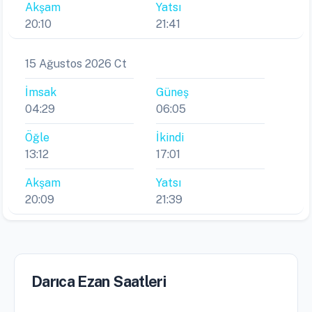
Akşam
Yatsı
20:10
21:41
15 Ağustos 2026 Ct
İmsak
Güneş
04:29
06:05
Öğle
İkindi
13:12
17:01
Akşam
Yatsı
20:09
21:39
Darıca Ezan Saatleri