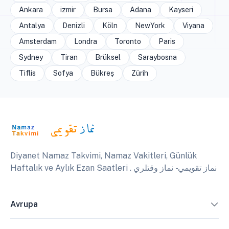
Ankara
izmir
Bursa
Adana
Kayseri
Antalya
Denizli
Köln
NewYork
Viyana
Amsterdam
Londra
Toronto
Paris
Sydney
Tiran
Brüksel
Saraybosna
Tiflis
Sofya
Bükreş
Zürih
Diyanet Namaz Takvimi, Namaz Vakitleri, Günlük
Haftalık ve Aylık Ezan Saatleri . نماز تقويمي - نماز وقتلري
Avrupa