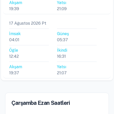
Akşam
Yatsı
19:39
21:09
17 Ağustos 2026 Pt
İmsak
Güneş
04:01
05:37
Öğle
İkindi
12:42
16:31
Akşam
Yatsı
19:37
21:07
Çarşamba Ezan Saatleri