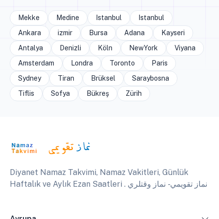
Mekke
Medine
Istanbul
Istanbul
Ankara
izmir
Bursa
Adana
Kayseri
Antalya
Denizli
Köln
NewYork
Viyana
Amsterdam
Londra
Toronto
Paris
Sydney
Tiran
Brüksel
Saraybosna
Tiflis
Sofya
Bükreş
Zürih
Diyanet Namaz Takvimi, Namaz Vakitleri, Günlük
Haftalık ve Aylık Ezan Saatleri . نماز تقويمي - نماز وقتلري
Avrupa