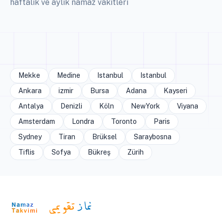
haftalık ve aylık namaz vakitleri
Mekke
Medine
Istanbul
Istanbul
Ankara
izmir
Bursa
Adana
Kayseri
Antalya
Denizli
Köln
NewYork
Viyana
Amsterdam
Londra
Toronto
Paris
Sydney
Tiran
Brüksel
Saraybosna
Tiflis
Sofya
Bükreş
Zürih