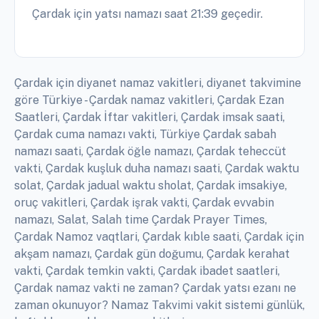
Çardak için yatsı namazı saat 21:39 geçedir.
Çardak için diyanet namaz vakitleri, diyanet takvimine
göre Türkiye - Çardak namaz vakitleri, Çardak Ezan
Saatleri, Çardak İftar vakitleri, Çardak imsak saati,
Çardak cuma namazı vakti, Türkiye Çardak sabah
namazı saati, Çardak öğle namazı, Çardak teheccüt
vakti, Çardak kuşluk duha namazı saati, Çardak waktu
solat, Çardak jadual waktu sholat, Çardak imsakiye,
oruç vakitleri, Çardak işrak vakti, Çardak evvabin
namazı, Salat, Salah time Çardak Prayer Times,
Çardak Namoz vaqtlari, Çardak kıble saati, Çardak için
akşam namazı, Çardak gün doğumu, Çardak kerahat
vakti, Çardak temkin vakti, Çardak ibadet saatleri,
Çardak namaz vakti ne zaman? Çardak yatsı ezanı ne
zaman okunuyor? Namaz Takvimi vakit sistemi günlük,